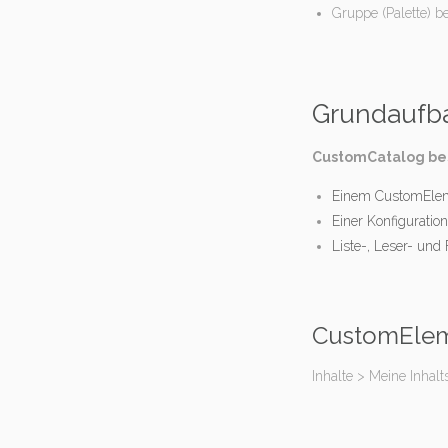
Gruppe (Palette) be
Paletten und Attribute e
Grundaufb
CustomCatalog be
Einem CustomElem
Einer Konfiguration
Liste-, Leser- und
CustomElem
Inhalte > Meine Inhal