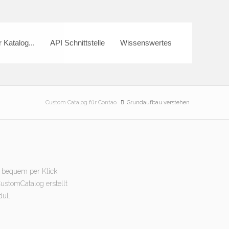
 Katalog...
API Schnittstelle
Wissenswertes
Custom Catalog für Contao
Grundaufbau verstehen
 bequem per Klick
ustomCatalog erstellt
dul.