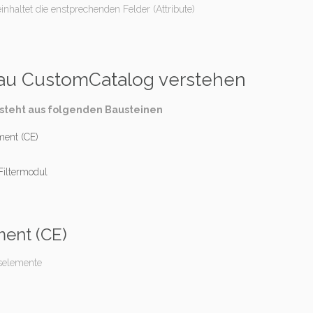
inhaltet die enstprechenden Felder (Attribute)
ines Text-Inhaltselements in Contao
au CustomCatalog verstehen
steht aus folgenden Bausteinen
ent (CE)
 Filtermodul
ent (CE)
tselemente