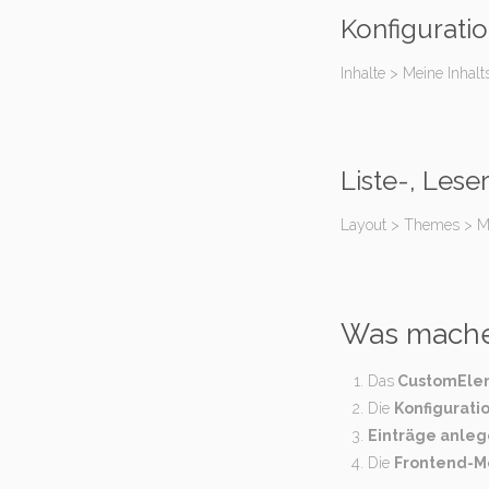
Konfigurati
Inhalte > Meine Inhal
Liste-, Lese
Layout > Themes > Mo
Was machen
Das
CustomElem
Die
Konfigurati
Einträge anle
Die
Frontend-M